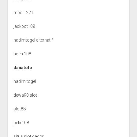
mpo 1221
jackpot108
nadimtogel alternatif
agen 108
danatoto
nadim togel
dewa90 slot
slot88
petir108
situs slot gacor