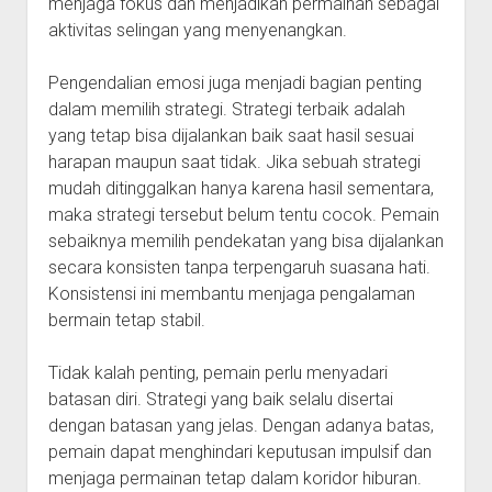
menjaga fokus dan menjadikan permainan sebagai
aktivitas selingan yang menyenangkan.
Pengendalian emosi juga menjadi bagian penting
dalam memilih strategi. Strategi terbaik adalah
yang tetap bisa dijalankan baik saat hasil sesuai
harapan maupun saat tidak. Jika sebuah strategi
mudah ditinggalkan hanya karena hasil sementara,
maka strategi tersebut belum tentu cocok. Pemain
sebaiknya memilih pendekatan yang bisa dijalankan
secara konsisten tanpa terpengaruh suasana hati.
Konsistensi ini membantu menjaga pengalaman
bermain tetap stabil.
Tidak kalah penting, pemain perlu menyadari
batasan diri. Strategi yang baik selalu disertai
dengan batasan yang jelas. Dengan adanya batas,
pemain dapat menghindari keputusan impulsif dan
menjaga permainan tetap dalam koridor hiburan.