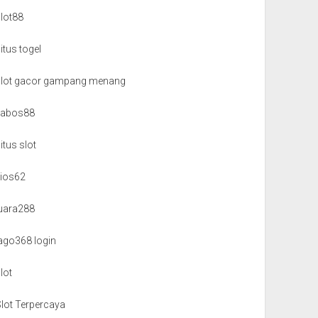
slot88
itus togel
slot gacor gampang menang
yabos88
itus slot
kios62
juara288
jago368 login
lot
Slot Terpercaya