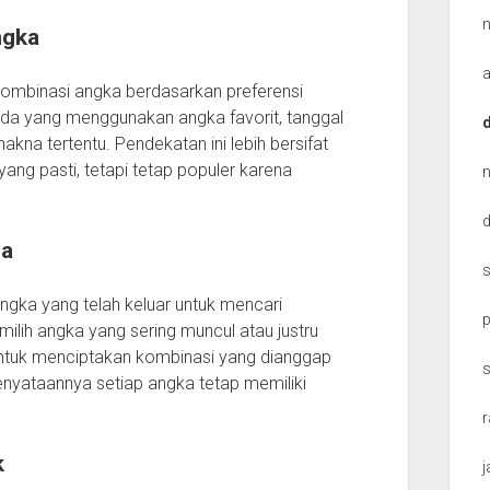
n
ngka
kombinasi angka berdasarkan preferensi
Ada yang menggunakan angka favorit, tanggal
kna tertentu. Pendekatan ini lebih bersifat
yang pasti, tetapi tetap populer karena
ya
gka yang telah keluar untuk mencari
p
lih angka yang sering muncul atau justru
 untuk menciptakan kombinasi yang dianggap
s
enyataannya setiap angka tetap memiliki
k