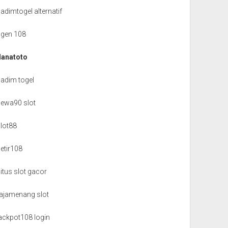
adimtogel alternatif
agen 108
danatoto
nadim togel
dewa90 slot
slot88
etir108
itus slot gacor
rajamenang slot
jackpot108 login