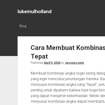
lukemulholland
Blog
Cara Membuat Kombinasi
Tepat
Published
April 5, 2026
by
Jessica Lewis
Membuat kombinasi angka togel sering diang
yang ingin mencoba peruntungan mereka. B
menyusun kombinasi angka yang “tepat”, pel
penting untuk dipahami bahwa hasil togel ber
yang dapat menjamin keberhasilan. Meski d
menyusun kombinasi angka dapat membantu p