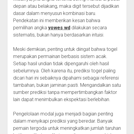
depan atau belakang, maka digit tersebut dijadikan
dasar dalam menyusun kombinasi baru.
Pendekatan ini memberikan kesan bahwa
pemilihan angka
yowes wd
dilakukan secara
sistematis, bukan hanya berdasarkan intuisi.
Meski demikian, penting untuk diingat bahwa togel
merupakan permainan berbasis sistem acak.
Setiap hasil undian tidak dipengaruhi oleh hasil
sebelumnya. Oleh karena itu, prediksi togel paling
dicari hari ini sebaiknya dipahami sebagai referensi
tambahan, bukan jaminan pasti. Mengandalkan satu
sumber prediksi tanpa mempertimbangkan faktor
lain dapat menimbulkan ekspektasi berlebihan.
Pengelolaan modal juga menjadi bagian penting
dalam menyikapi prediksi yang beredar. Banyak
pemain tergoda untuk meningkatkan jumlah taruhan