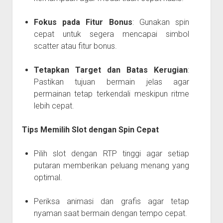
Fokus pada Fitur Bonus
: Gunakan spin
cepat untuk segera mencapai simbol
scatter atau fitur bonus.
Tetapkan Target dan Batas Kerugian
:
Pastikan tujuan bermain jelas agar
permainan tetap terkendali meskipun ritme
lebih cepat.
Tips Memilih Slot dengan Spin Cepat
Pilih slot dengan RTP tinggi agar setiap
putaran memberikan peluang menang yang
optimal.
Periksa animasi dan grafis agar tetap
nyaman saat bermain dengan tempo cepat.