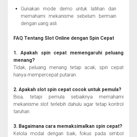
Gunakan mode demo untuk latihan dan
memahami mekanisme sebelum bermain
dengan uang asli.
FAQ Tentang Slot Online dengan Spin Cepat
1. Apakah spin cepat memengaruhi peluang
menang?
Tidak, peluang menang tetap acak; spin cepat
hanya mempercepat putaran.
2. Apakah slot spin cepat cocok untuk pemula?
Bisa, tetapi pemula sebaiknya memahami
mekanisme slot terlebih dahulu agar tetap kontrol
taruhan.
3. Bagaimana cara memaksimalkan spin cepat?
Kelola modal dengan baik, fokus pada simbol