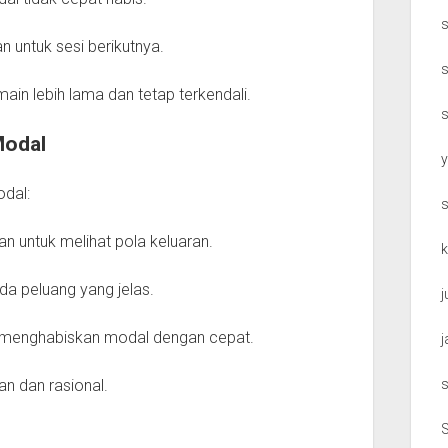
untuk sesi berikutnya.
s
n lebih lama dan tetap terkendali.
Modal
odal:
s
n untuk melihat pola keluaran.
da peluang yang jelas.
sa menghabiskan modal dengan cepat.
n dan rasional.
s