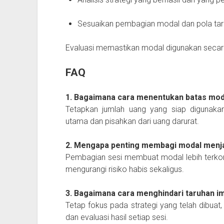
Sesuaikan pembagian modal dan pola taru
Evaluasi memastikan modal digunakan secara 
FAQ
1. Bagaimana cara menentukan batas mod
Tetapkan jumlah uang yang siap digunaka
utama dan pisahkan dari uang darurat.
2. Mengapa penting membagi modal menja
Pembagian sesi membuat modal lebih terkon
mengurangi risiko habis sekaligus.
3. Bagaimana cara menghindari taruhan im
Tetap fokus pada strategi yang telah dibuat
dan evaluasi hasil setiap sesi.