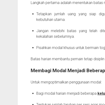
Langkah pertama adalah menentukan batas m
Tetapkan jumlah uang yang siap dig
kebutuhan utama.
Jangan melebihi batas yang telah dit
kekalahan sebelumnya.
Pisahkan modal khusus untuk bermain tog
Batas harian membantu pemain tetap disiplin 
Membagi Modal Menjadi Beberap
Untuk mengoptimalkan penggunaan modal:
Bagi modal harian menjadi beberapa
kelu
Tentukan jumlah taruhan per sesi agar mod