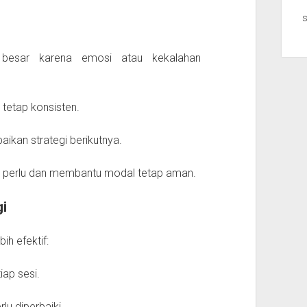
besar karena emosi atau kekalahan
 tetap konsisten.
baikan strategi berikutnya.
k perlu dan membantu modal tetap aman.
i
ih efektif:
ap sesi.
lu diperbaiki.