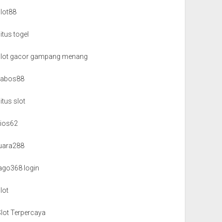
slot88
itus togel
slot gacor gampang menang
yabos88
itus slot
kios62
juara288
jago368 login
lot
Slot Terpercaya