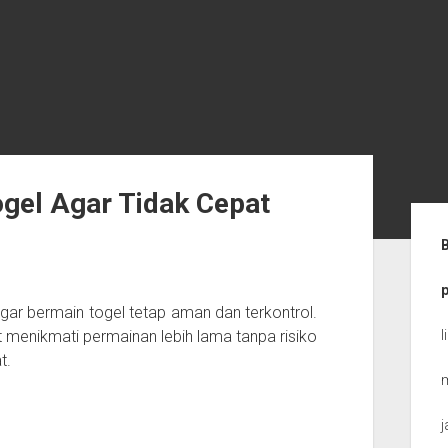
gel Agar Tidak Cepat
Sid
ar bermain togel tetap aman dan terkontrol.
menikmati permainan lebih lama tanpa risiko
l
t.