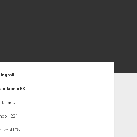
ebar
Blogroll
pandapetir88
ink gacor
mpo 1221
jackpot108